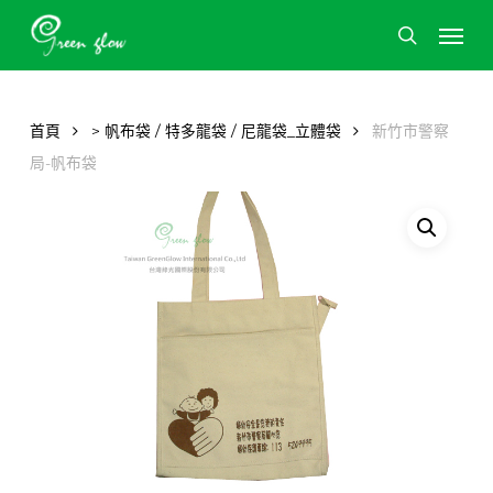
Skip
Men
to
search
main
content
首頁
> 帆布袋 / 特多龍袋 / 尼龍袋_立體袋
新竹市警察
局-帆布袋