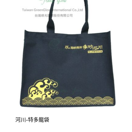
河川-特多龍袋