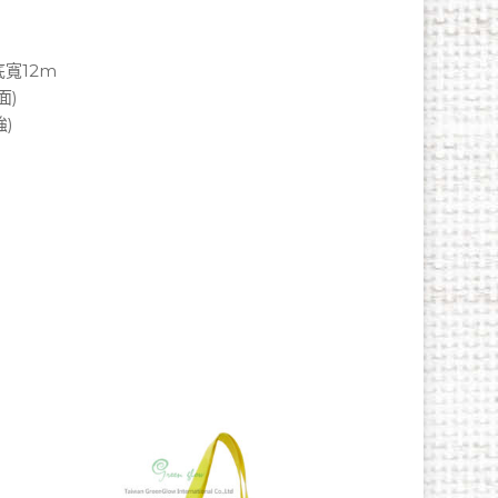
底寬12m
面)
)