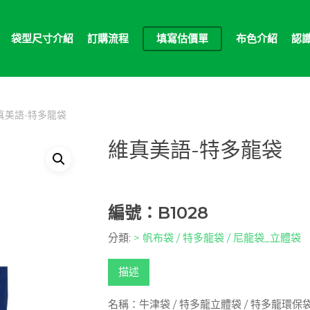
袋型尺寸介紹
訂購流程
填寫估價單
布色介紹
認
真美語-特多龍袋
維真美語-特多龍袋
編號：B1028
分類:
> 帆布袋 / 特多龍袋 / 尼龍袋_立體袋
描述
名稱：牛津袋 / 特多龍立體袋 / 特多龍環保袋