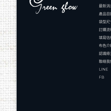
最新消
產品目
袋型尺
訂購流
填寫估
布色介
認識綠
聯絡我
LINE
FB