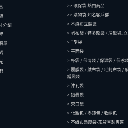
>> 環保袋 熱門商品
息
>> 購物袋 知名客戶群
錄
> 不織布立體袋
寸介紹
> 帆布袋 / 特多龍袋 / 尼龍袋_
程
> T型袋
價單
> 平面袋
紹
> 杯袋 / 保冷袋 / 保溫袋 / 保冰
光
> 覆膜袋 / 絨布袋 / 毛氈布袋 / 
們
編織袋
> 沖孔袋
> 摺疊袋
> 束口袋
> 化妝包 / 零錢包 / 收納包
> 不織布熱壓袋-現貨客製專區