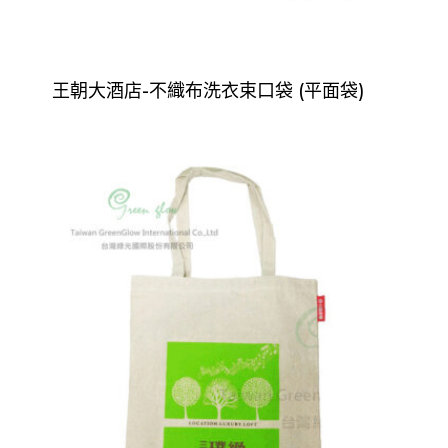
王朝大酒店-不織布洗衣束口袋 (平面袋)