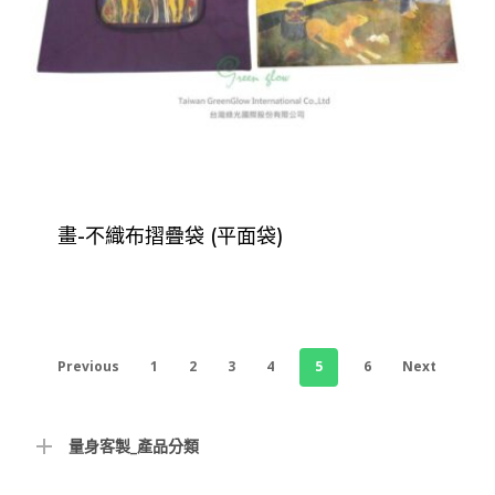
畫-不織布摺疊袋 (平面袋)
Previous
1
2
3
4
5
6
Next
量身客製_產品分類