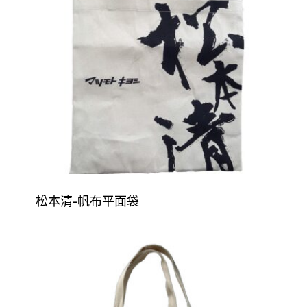
松本清-帆布平面袋