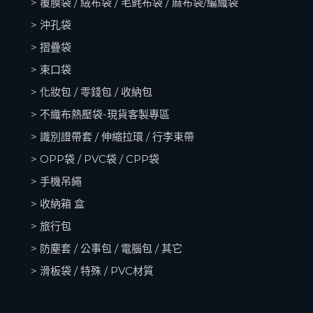
> 覆膜袋 / 絨布袋 / 毛氈布袋 / 麻布袋/編織袋
> 沖孔袋
> 摺疊袋
> 束口袋
> 化妝包 / 零錢包 / 收納包
> 不織布熱壓袋-現貨客製專區
> 識別證帶套 / 伸縮拉環 / 行李束帶
> OPP袋 / PVC袋 / CPP袋
> 手機吊繩
> 收納箱
盒
> 旅行包
> 防塵套 / 公事包 / 電腦包 / 其它
> 滑板袋 / 特殊 / PVC材質