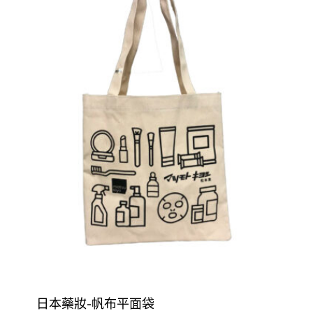
日本藥妝-帆布平面袋