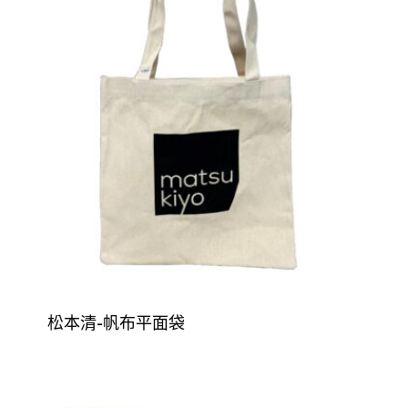
松本清-帆布平面袋