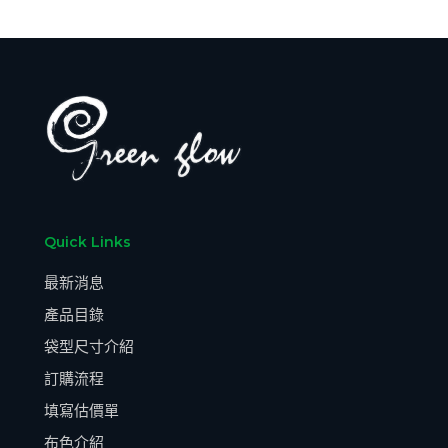
Quick Links
最新消息
產品目錄
袋型尺寸介紹
訂購流程
填寫估價單
布色介紹