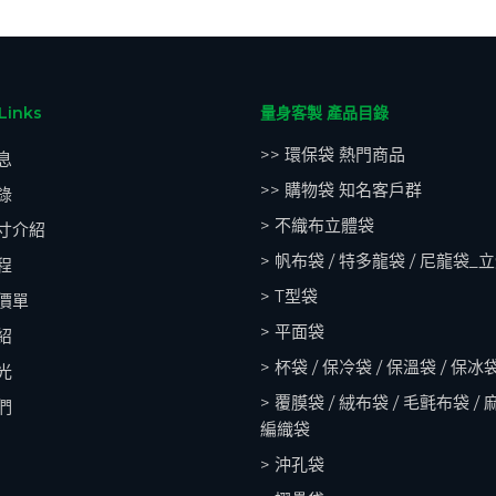
Links
量身客製 產品目錄
>> 環保袋 熱門商品
息
>> 購物袋 知名客戶群
錄
> 不織布立體袋
寸介紹
> 帆布袋 / 特多龍袋 / 尼龍袋_
程
> T型袋
價單
> 平面袋
紹
> 杯袋 / 保冷袋 / 保溫袋 / 保冰
光
> 覆膜袋 / 絨布袋 / 毛氈布袋 / 
們
編織袋
> 沖孔袋