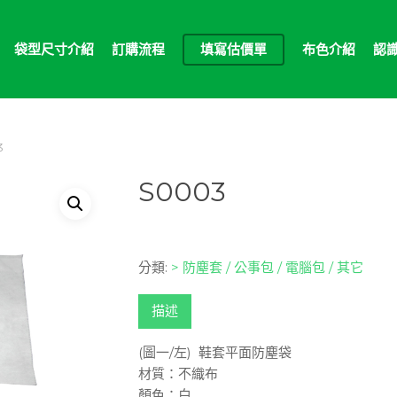
袋型尺寸介紹
訂購流程
填寫估價單
布色介紹
認
3
S0003
分類:
> 防塵套 / 公事包 / 電腦包 / 其它
描述
(圖一/左) 鞋套平面防塵袋
材質：不織布
顏色：白