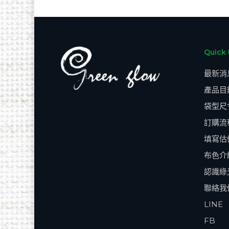
Quick 
最新消
產品目
袋型尺
訂購流
填寫估
布色介
認識綠
聯絡我
LINE
FB