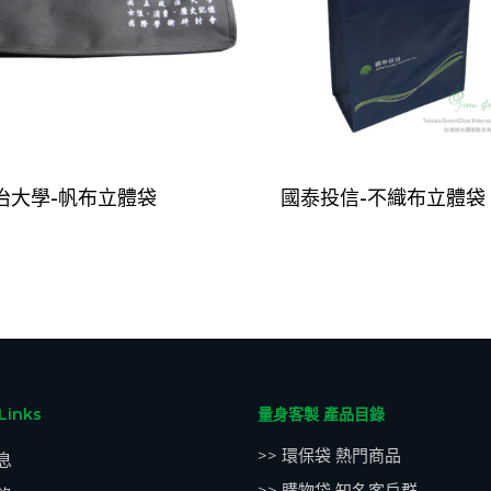
治大學-帆布立體袋
國泰投信-不織布立體袋
Links
量身客製 產品目錄
>> 環保袋 熱門商品
息
>> 購物袋 知名客戶群