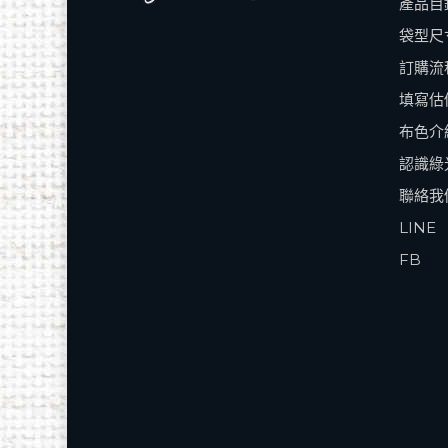
產品目
袋型尺
訂購流
填寫估
布色介
認識綠
聯絡我
LINE
FB