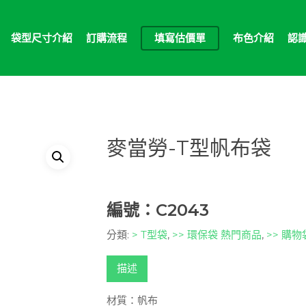
袋型尺寸介紹
訂購流程
填寫估價單
布色介紹
認
麥當勞-T型帆布袋
編號：C2043
分類:
> T型袋
,
>> 環保袋 熱門商品
,
>> 購
描述
材質：帆布