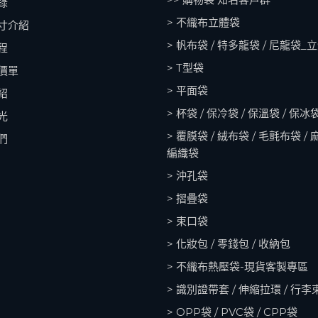
錄
> 不織布立體袋
寸介紹
> 帆布袋 / 特多龍袋 / 尼龍袋_
程
> T型袋
價單
> 平面袋
紹
> 杯袋 / 保冷袋 / 保溫袋 / 保冰
光
> 覆膜袋 / 絨布袋 / 毛氈布袋 / 
們
編織袋
> 沖孔袋
> 摺疊袋
> 束口袋
> 化妝包 / 零錢包 / 收納包
> 不織布熱壓袋-現貨客製專區
> 識別證帶套 / 伸縮拉環 / 行李
> OPP袋 / PVC袋 / CPP袋