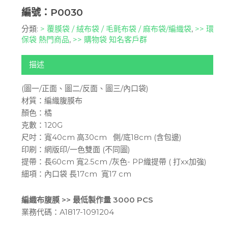
編號：P0030
分類:
> 覆膜袋 / 絨布袋 / 毛氈布袋 / 麻布袋/編織袋
,
>> 環
保袋 熱門商品
,
>> 購物袋 知名客戶群
描述
(圖一/正面、圖二/反面、圖三/內口袋)
材質：編織腹膜布
顏色：橘
克數：120G
尺吋：寬40cm 高30cm 側/底18cm (含包邊)
印刷：網版印/一色雙面 (不同圖)
提帶：長60cm 寬2.5cm /灰色- PP織提帶 ( 打xx加強)
細項：內口袋 長17cm 寬17 cm
編織布腹膜 >> 最低製作量 3000 PCS
業務代碼：A1817-1091204